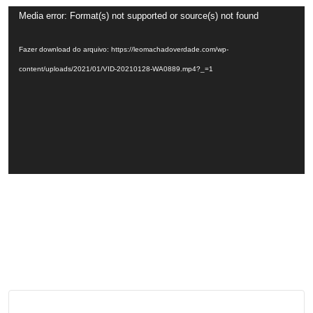
Tocador
Media error: Format(s) not supported or source(s) not found
de
Fazer download do arquivo: https://leomachadoverdade.com/wp-
vídeo
content/uploads/2021/01/VID-20210128-WA0889.mp4?_=1