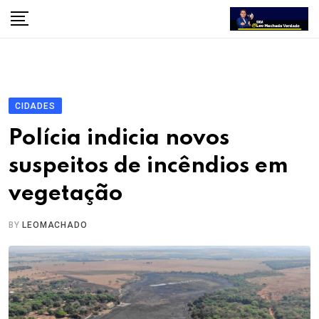
Skip
to
content
CIDADES
Polícia indicia novos
suspeitos de incêndios em
vegetação
BY
LEOMACHADO