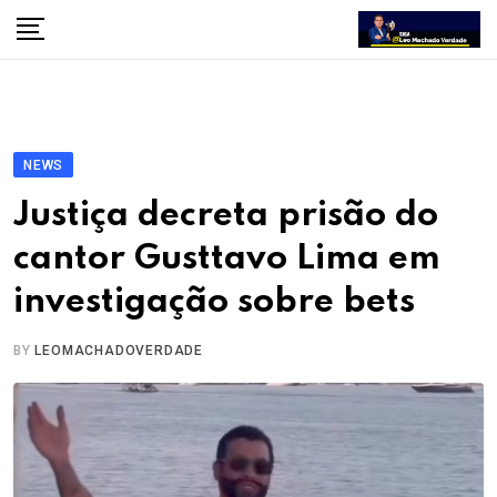
Skip
to
content
NEWS
Justiça decreta prisão do
cantor Gusttavo Lima em
investigação sobre bets
BY
LEOMACHADOVERDADE