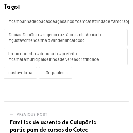
Tags:
#campanhadedoacaodeagasalhos#camcat#trindade#amoraoprox
#goias #goiânia #rogeriocruz #tonicarlo #caiado
#gustavomendanha #vanderlancardoso
bruno noronha #deputado #prefeito
#câmaramunicipaldetrindade vereador trindade
gustavo lima
são-paulinos
PREVIOUS POST
Famílias de assento de Caiapônia
participam de cursos do Cotec