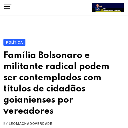
Skip
to
content
POLÍTICA
Família Bolsonaro e
militante radical podem
ser contemplados com
títulos de cidadãos
goianienses por
vereadores
BY
LEOMACHADOVERDADE