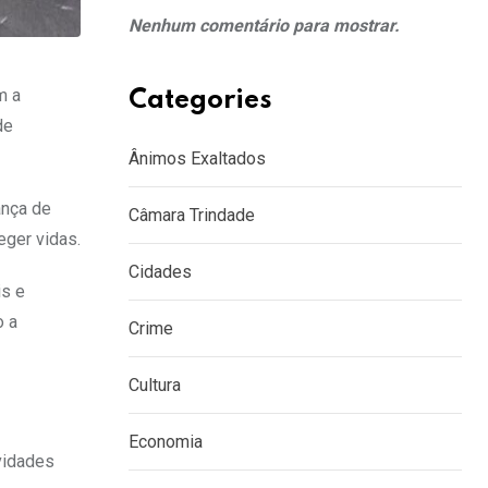
Nenhum comentário para mostrar.
m a
Categories
de
Ânimos Exaltados
ança de
Câmara Trindade
eger vidas.
Cidades
is e
o a
Crime
Cultura
Economia
ividades