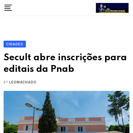
Skip
to
content
CIDADES
Secult abre inscrições para
editais da Pnab
BY
LEOMACHADO