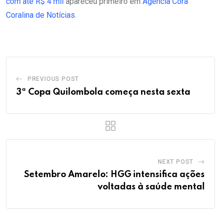
com até R$ 4 mil
apareceu primeiro em
Agência Cora
Coralina de Notícias
.
PREVIOUS POST
3ª Copa Quilombola começa nesta sexta
NEXT POST
Setembro Amarelo: HGG intensifica ações
voltadas à saúde mental