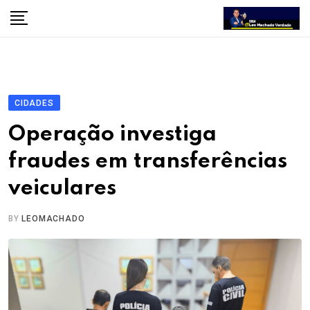
Skip
to
content
CIDADES
Operação investiga
fraudes em transferências
veiculares
BY
LEOMACHADO