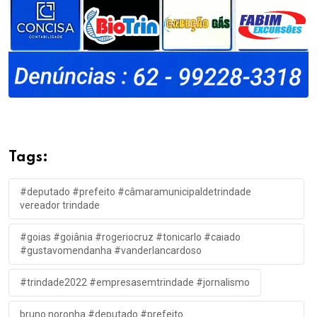
Tags:
#deputado #prefeito #câmaramunicipaldetrindade
vereador trindade
#goias #goiânia #rogeriocruz #tonicarlo #caiado
#gustavomendanha #vanderlancardoso
#trindade2022 #empresasemtrindade #jornalismo
bruno noronha #deputado #prefeito