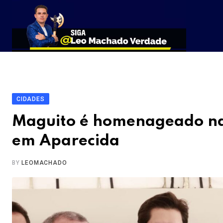
Skip
to
content
CIDADES
Maguito é homenageado na
em Aparecida
BY
LEOMACHADO