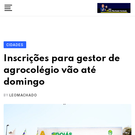
Skip
to
content
CIDADES
Inscrições para gestor de
agrocolégio vão até
domingo
BY
LEOMACHADO