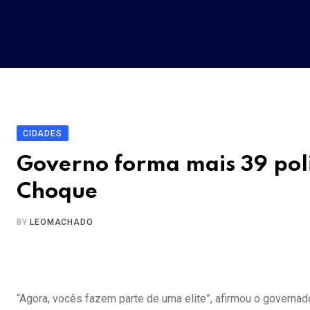
Skip
to
content
CIDADES
Governo forma mais 39 polic
Choque
BY
LEOMACHADO
“Agora, vocês fazem parte de uma elite”, afirmou o governado