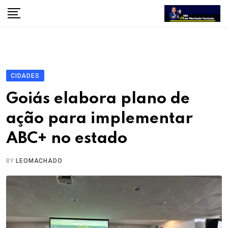
Skip
to
content
CIDADES
Goiás elabora plano de
ação para implementar
ABC+ no estado
BY
LEOMACHADO