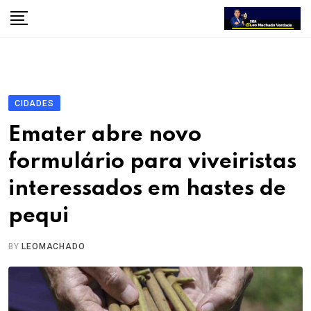
Skip
to
content
CIDADES
Emater abre novo
formulário para viveiristas
interessados em hastes de
pequi
BY
LEOMACHADO