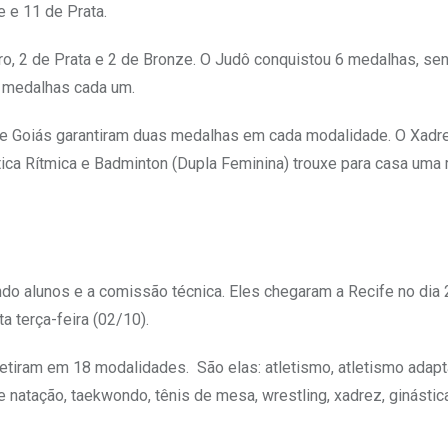
 e 11 de Prata.
o, 2 de Prata e 2 de Bronze. O Judô conquistou 6 medalhas, se
3 medalhas cada um.
 de Goiás garantiram duas medalhas em cada modalidade. O Xadr
ástica Rítmica e Badminton (Dupla Feminina) trouxe para casa uma
ndo alunos e a comissão técnica. Eles chegaram a Recife no dia
 terça-feira (02/10).
petiram em 18 modalidades. São elas: atletismo, atletismo adapt
de natação, taekwondo, tênis de mesa, wrestling, xadrez, ginástica