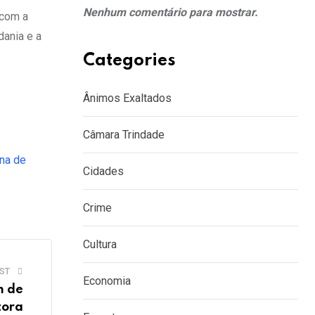
Nenhum comentário para mostrar.
 com a
dania e a
Categories
Ânimos Exaltados
Câmara Trindade
ina de
Cidades
Crime
Cultura
ST
Economia
m de
tora