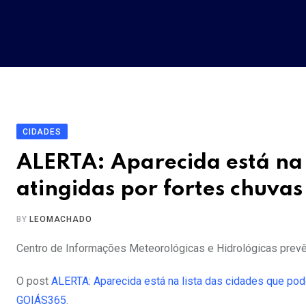
Skip
to
content
CIDADES
ALERTA: Aparecida está na 
atingidas por fortes chuva
BY
LEOMACHADO
Centro de Informações Meteorológicas e Hidrológicas prev
O post
ALERTA: Aparecida está na lista das cidades que pod
GOIÁS365
.