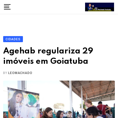
Skip
to
content
CIDADES
Agehab regulariza 29
imóveis em Goiatuba
BY
LEOMACHADO