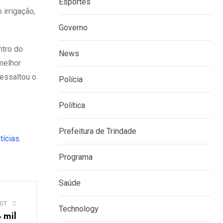
Esportes
irrigação,
Governo
ntro do
News
melhor
ressaltou o
Polícia
Política
Prefeitura de Trindade
tícias
.
Programa
Saúde
ST
Technology
 mil