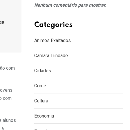
Nenhum comentário para mostrar.
os
Categories
Ânimos Exaltados
Câmara Trindade
rão com
Cidades
Crime
jovens
do com
Cultura
Economia
e alunos
 a