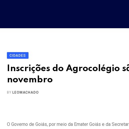
Skip
to
content
CIDADES
Inscrições do Agrocolégio s
novembro
BY
LEOMACHADO
O Governo de Goiás, por meio da Emater Goiás e da Secretar